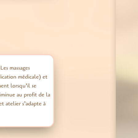
. Les massages
ication médicale) et
nt lorsqu’il se
iminue au profit de la
 atelier s’adapte à