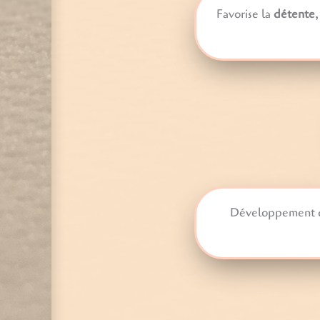
Favorise la
détente
,
Développement 