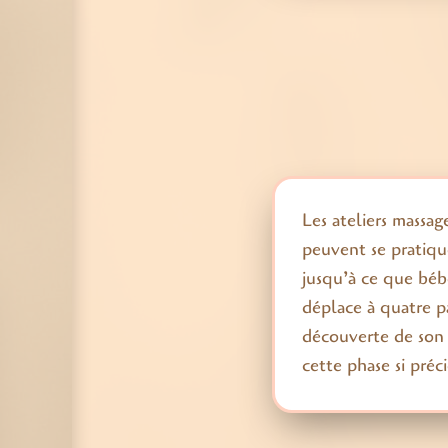
Les ateliers massag
peuvent se pratiqu
jusqu’à ce que béb
déplace à quatre p
découverte de son 
cette phase si pré