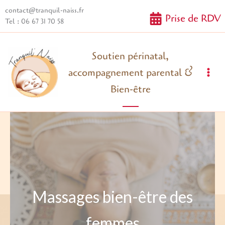
Aller
contact@tranquil-naiss.fr
Prise de RDV
au
Tel : 06 67 31 70 58
contenu
Soutien périnatal,
accompagnement parental &
Mai
Bien-être
Me
Massages bien-être des
femmes