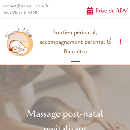
Aller
contact@tranquil-naiss.fr
Prise de RDV
au
Tel : 06 67 31 70 58
contenu
Soutien périnatal,
accompagnement parental &
Mai
Bien-être
Me
Massage post-natal
revitalisant