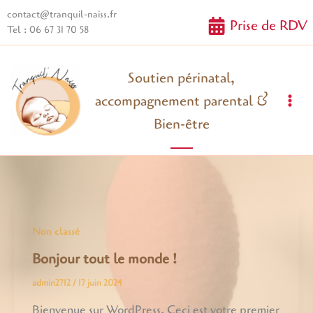
Aller
contact@tranquil-naiss.fr
Prise de RDV
au
Tel : 06 67 31 70 58
contenu
Soutien périnatal,
accompagnement parental &
Mai
Bien-être
Me
Non classé
Bonjour tout le monde !
admin2712
/
17 juin 2024
Bienvenue sur WordPress. Ceci est votre premier